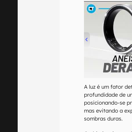
00:00
/
21:11
A luz é um fator de
profundidade de u
posicionando-se pr
mas evitando a exp
sombras duras.