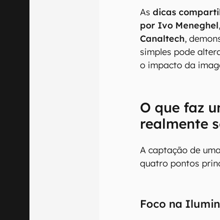
As
dicas compart
por Ivo Meneghel
Canaltech
, demons
simples pode alter
o impacto da image
O que faz u
realmente s
A captação de uma 
quatro pontos princ
Foco na Ilumi