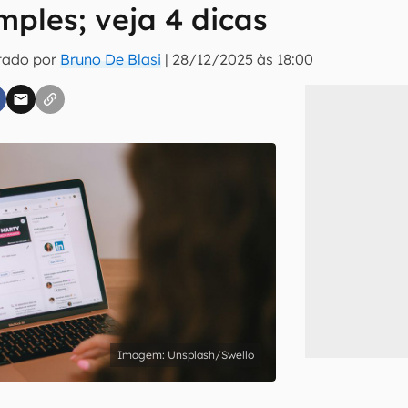
mples; veja 4 dicas
tado por
Bruno De Blasi
|
28/12/2025 às 18:00
inscreva-se
li, aceito e concordo com os
Termos de Uso e Política de Privacidade do Ca
Unsplash/Swello