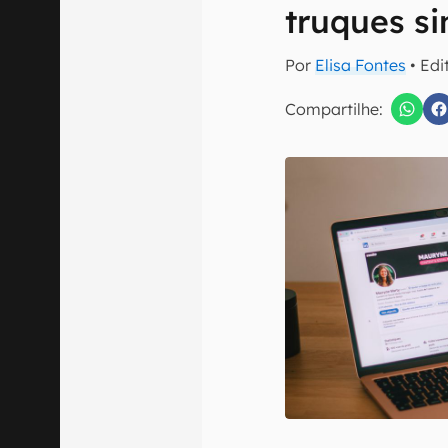
E-mail
truques si
Por
Elisa Fontes
• Edi
Compartilhe:
Confirmo que 