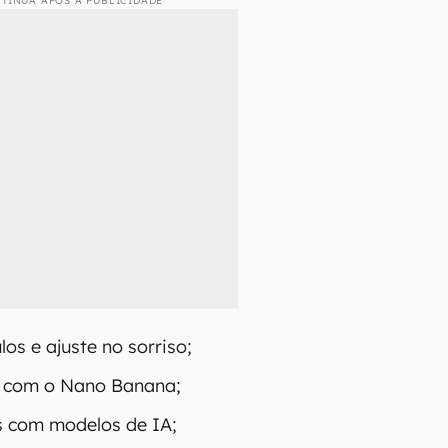
TINUA APÓS A PUBLICIDADE
os e ajuste no sorriso;
 com o Nano Banana;
s com modelos de IA;