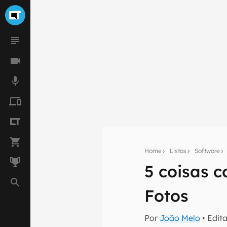
Home
Listas
Software
5 coisas 
Seu res
Fotos
Assine a newsle
mão.
Por
João Melo
• Edit