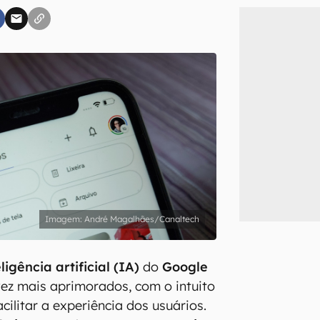
inscreva-se
li, aceito e concordo com os
Termos de Uso e Política de Privacidade do Ca
André Magalhães/Canaltech
ligência artificial (IA)
do
Google
ez mais aprimorados, com o intuito
cilitar a experiência dos usuários.