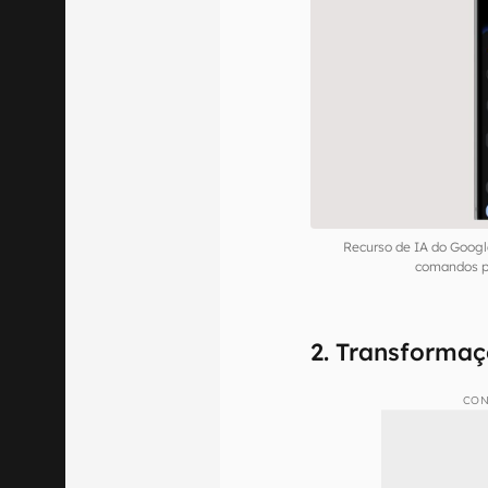
Recurso de IA do Googl
comandos po
2. Transforma
CON