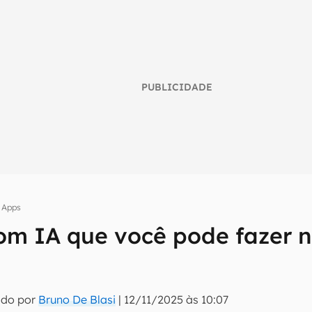
PUBLICIDADE
Apps
com IA que você pode fazer 
umo inteligente do mundo tech!
tter do Canaltech e receba notícias e reviews sobre tecnologia 
ado por
Bruno De Blasi
|
12/11/2025 às 10:07