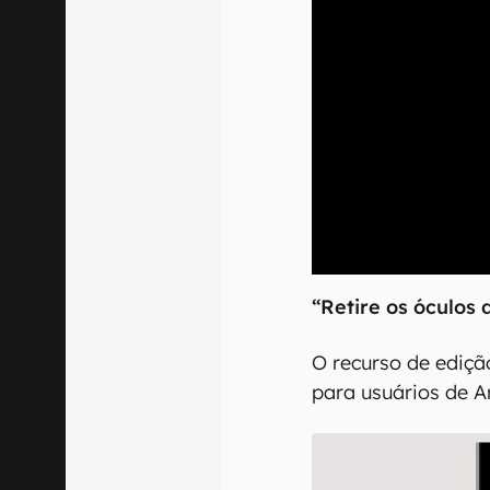
00:00
/
04:07
“Retire os óculos 
O recurso de ediçã
para usuários de A