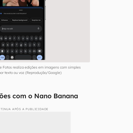
e Fotos realiza edições em imagens com simples
r texto ou voz (Reprodução/Google)
ções com o Nano Banana
TINUA APÓS A PUBLICIDADE