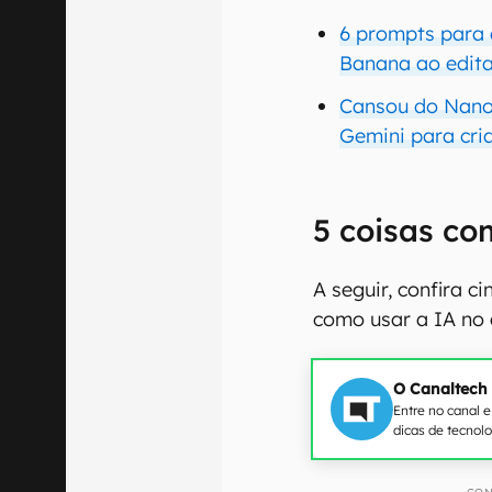
6 prompts para 
Banana ao edita
Cansou do Nano 
Gemini para cri
5 coisas co
A seguir, confira 
como usar a IA no 
O Canaltech
Entre no canal 
dicas de tecnol