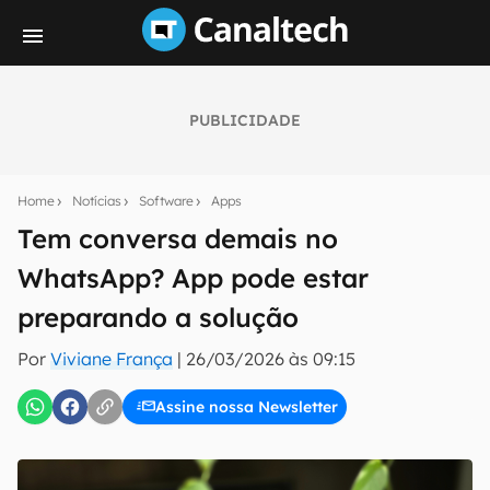
PUBLICIDADE
Seu resumo inteligente do mundo tech!
Assine a newsletter do Canaltech e receba
Home
Notícias
Software
Apps
notícias e reviews sobre tecnologia em primeira
mão.
Tem conversa demais no
WhatsApp? App pode estar
E-mail
preparando a solução
Por
Viviane França
|
26/03/2026 às 09:15
inscreva-se
Assine nossa Newsletter
Confirmo que li, aceito e concordo com os
Termos de
Uso e Política de Privacidade do Canaltech.