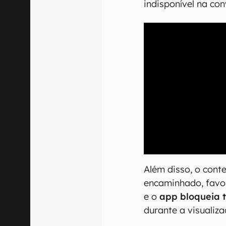
indisponível na con
00:00
/
21:11
Além disso, o cont
encaminhado, favor
e o
app bloqueia t
durante a visuali