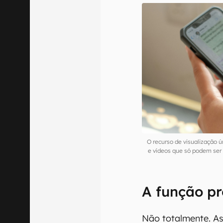
O recurso de visualização ú
e vídeos que só podem se
A função pr
Não totalmente. As