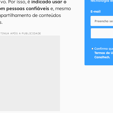
tecnologia e
vo. Por isso, é
indicado usar o
om pessoas confiáveis
e, mesmo
E-mail
mpartilhamento de conteúdos
s.
TINUA APÓS A PUBLICIDADE
Confirmo que
Termos de U
Canaltech.