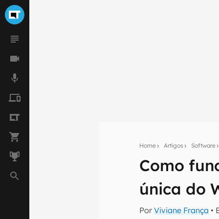
Home
Artigos
Software
Como func
Seu res
única do
Assine a newsle
mão.
Por
Viviane França
• 