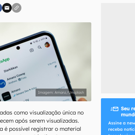
inscreva-se
li, aceito e concordo com os
Termos de Uso e Política de Privacidade do Ca
Amanz/Unsplash
Seu r
adas como visualização única no
mundo
ecem após serem visualizadas.
Assine a new
 é possível registrar o material
receba notíc