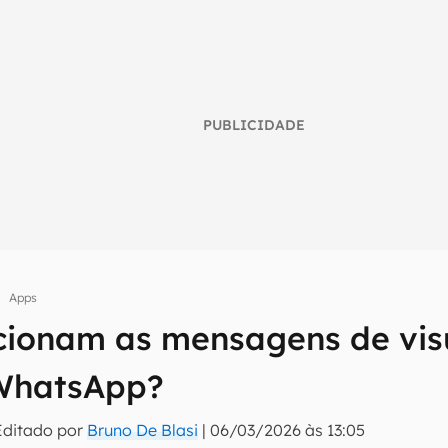
PUBLICIDADE
Apps
ionam as mensagens de vis
umo inteligente do mundo tech!
 WhatsApp?
tter do Canaltech e receba notícias e reviews sobre tecnologia 
Editado por
Bruno De Blasi
|
06/03/2026 às 13:05