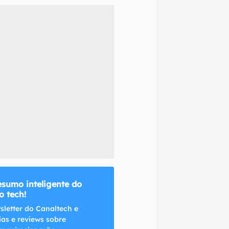
naltech.
esumo inteligente do
 tech!
sletter do Canaltech e
ias e reviews sobre