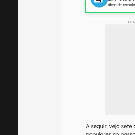
dicas de tecnol
CON
A seguir, veja sete
populares no pass