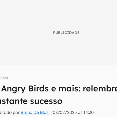
PUBLICIDADE
Apps
 Angry Birds e mais: relembr
umo inteligente do mundo tech!
astante sucesso
tter do Canaltech e receba notícias e reviews sobre tecnologia 
ditado por
Bruno De Blasi
|
08/02/2025 às 14:30