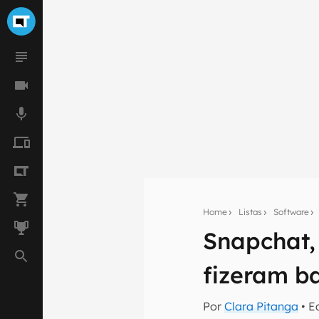
Home
Listas
Software
Snapchat,
Seu res
fizeram b
Assine a newsle
mão.
Por
Clara Pitanga
• E