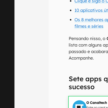
Clique e siga o
10 aplicativos ú
Os 8 melhores ap
filmes e séries
Pensando nisso, o
lista com alguns a
passado e acabara
Acompanhe.
Sete apps q
sucesso
O Canaltech
Entre no canal 