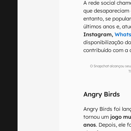
A rede social cham
que desapareciam a
entanto, se popula
últimos anos e, at
Instagram,
What
disponibilização do
contribuído com a 
O Snapchat alcançou seu
T
Angry Birds
Angry Birds foi la
tornou um
jogo mu
anos
. Depois, ele 