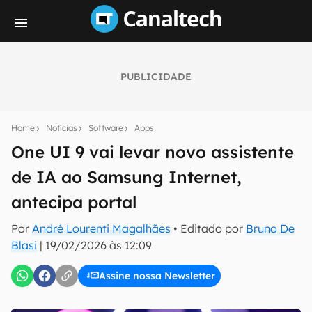
PUBLICIDADE
Seu resumo inteligente do mundo tech!
Assine a newsletter do Canaltech e receba
Home
Notícias
Software
Apps
notícias e reviews sobre tecnologia em primeira
mão.
One UI 9 vai levar novo assistente
de IA ao Samsung Internet,
E-mail
antecipa portal
Por
André Lourenti Magalhães
• Editado por
Bruno De
inscreva-se
Blasi
|
19/02/2026 às 12:09
Assine nossa Newsletter
Confirmo que li, aceito e concordo com os
Termos de
Uso e Política de Privacidade do Canaltech.