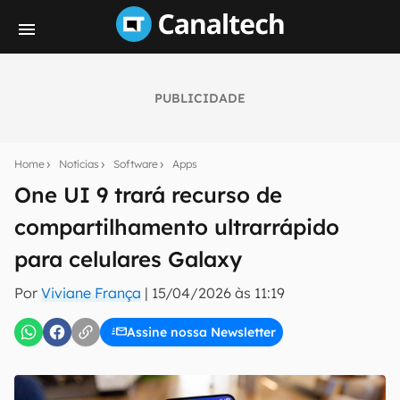
PUBLICIDADE
Seu resumo inteligente do mundo tech!
Assine a newsletter do Canaltech e receba
Home
Notícias
Software
Apps
notícias e reviews sobre tecnologia em primeira
mão.
One UI 9 trará recurso de
compartilhamento ultrarrápido
E-mail
para celulares Galaxy
Por
Viviane França
|
15/04/2026 às 11:19
inscreva-se
Assine nossa Newsletter
Confirmo que li, aceito e concordo com os
Termos de
Uso e Política de Privacidade do Canaltech.