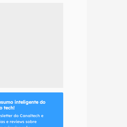
naltech.
esumo inteligente do
 tech!
sletter do Canaltech e
ias e reviews sobre