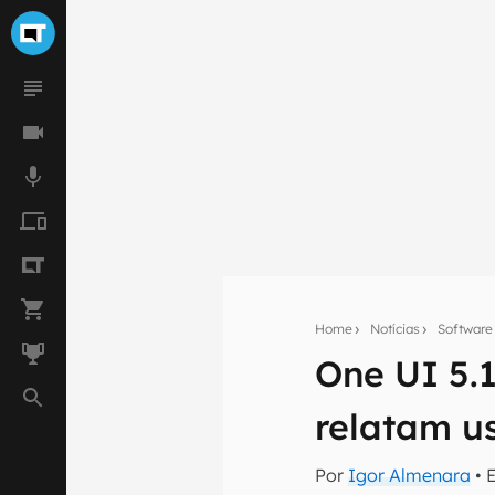
Home
Notícias
Software
Seu res
One UI 5.1
Assine a newsle
mão.
relatam u
E-mail
Por
Igor Almenara
• 