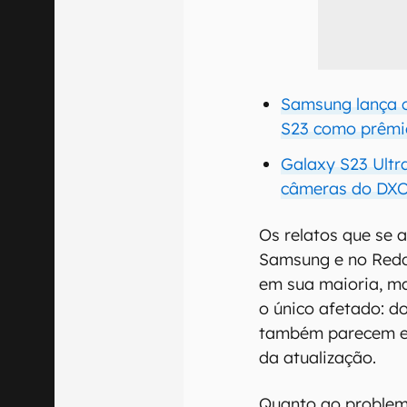
Samsung lança c
S23 como prêmi
Galaxy S23 Ultra
câmeras do D
Os relatos que se 
Samsung e no Redd
em sua maioria, ma
o único afetado: d
também parecem e
da atualização.
Quanto ao problem