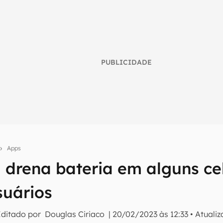
PUBLICIDADE
Apps
umo inteligente do mundo tech!
 drena bateria em alguns cel
tter do Canaltech e receba notícias e reviews sobre tecnologia 
suários
Editado por
Douglas Ciriaco
|
20/02/2023 às 12:33
•
Atuali