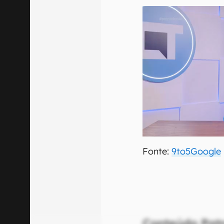
Fonte:
9to5Google