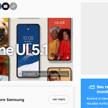
inscreva-se
li, aceito e concordo com os
Termos de Uso e Política de Privacidade do Ca
Reprodução/Samsung
Seu r
mundo
Assine a new
bre
Samsung
ver mais
receba notíc