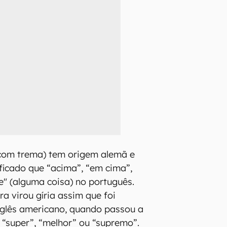
(com trema) tem origem alemã e
icado que “acima”, “em cima”,
e" (alguma coisa) no português.
ra virou gíria assim que foi
nglês americano, quando passou a
”, “super”, “melhor” ou “supremo”.