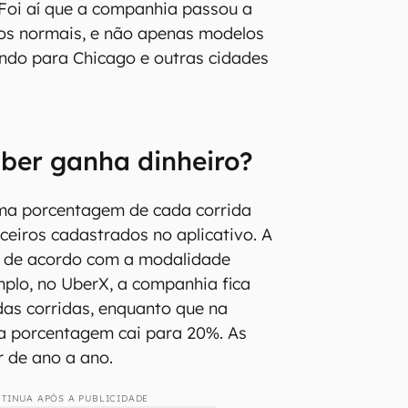
princípio, a dupla queria lançar um
ra transporte de passageiros na
u retornando aos Estados Unidos
meçou a operar formalmente na
isco, Califórnia, em 2010.
er se chamava “Ubercab”, algo
na tradução livre. Devido a algumas
rno local e também após críticas
presa precisou mudar o nome
Foi aí que a companhia passou a
ros normais, e não apenas modelos
indo para Chicago e outras cidades
ber ganha dinheiro?