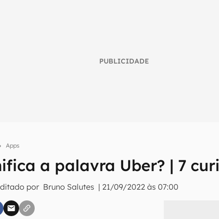
PUBLICIDADE
Apps
ifica a palavra Uber? | 7 cu
umo inteligente do mundo tech!
Editado por
Bruno Salutes
|
21/09/2022 às 07:00
tter do Canaltech e receba notícias e reviews sobre tecnologia 