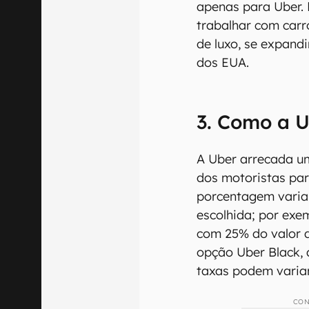
Travis Kalanick. A 
serviço de luxo pa
França, mas acabo
onde a empresa co
cidade de São Franc
Inicialmente, a Ub
como “supertáxi”, 
exigências do gove
de taxistas, a em
apenas para Uber. 
trabalhar com car
de luxo, se expand
dos EUA.
3. Como a U