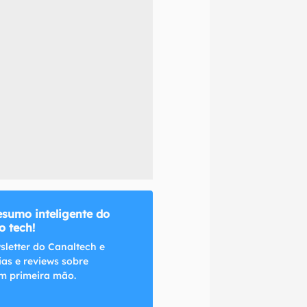
naltech.
esumo inteligente do
 tech!
sletter do Canaltech e
ias e reviews sobre
m primeira mão.