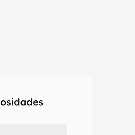
riosidades
em primeira