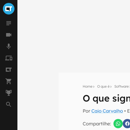
Home
O que é
Software
O que sign
Seu res
Por
Caio Carvalho
• 
Assine a newsle
mão.
Compartilhe: