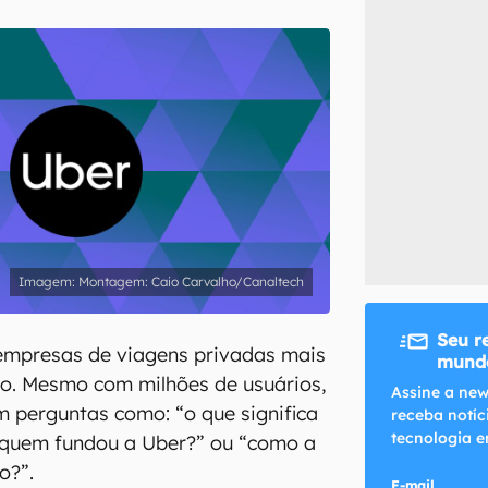
inscreva-se
li, aceito e concordo com os
Termos de Uso e Política de Privacidade do Ca
Montagem: Caio Carvalho/Canaltech
Seu r
empresas de viagens privadas mais
mundo
o. Mesmo com milhões de usuários,
Assine a new
m perguntas como: “o que significa
receba notíc
tecnologia e
 “quem fundou a Uber?” ou “como a
o?”.
E-mail