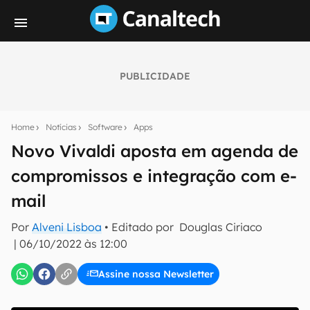
PUBLICIDADE
Seu resumo inteligente do mundo tech!
Assine a newsletter do Canaltech e receba
Home
Notícias
Software
Apps
notícias e reviews sobre tecnologia em primeira
mão.
Novo Vivaldi aposta em agenda de
compromissos e integração com e-
E-mail
mail
Por
Alveni Lisboa
• Editado por
Douglas Ciriaco
inscreva-se
|
06/10/2022 às 12:00
Assine nossa Newsletter
Confirmo que li, aceito e concordo com os
Termos de
Uso e Política de Privacidade do Canaltech.