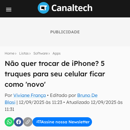
PUBLICIDADE
Seu resumo inteligente do mundo tech!
Assine a newsletter do Canaltech e receba
Home
Listas
Software
Apps
notícias e reviews sobre tecnologia em primeira
mão.
Não quer trocar de iPhone? 5
truques para seu celular ficar
E-mail
como 'novo'
Por
Viviane França
• Editado por
Bruno De
inscreva-se
Blasi
|
12/09/2025 às 11:23
•
Atualizado
12/09/2025 às
11:31
Confirmo que li, aceito e concordo com os
Termos de
Uso e Política de Privacidade do Canaltech.
Assine nossa Newsletter