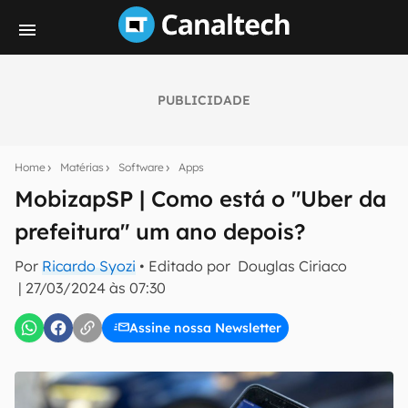
PUBLICIDADE
Seu resumo inteligente do mundo tech!
Assine a newsletter do Canaltech e receba
Home
Matérias
Software
Apps
notícias e reviews sobre tecnologia em primeira
mão.
MobizapSP | Como está o "Uber da
prefeitura" um ano depois?
E-mail
Por
Ricardo Syozi
• Editado por
Douglas Ciriaco
|
27/03/2024 às 07:30
inscreva-se
Assine nossa Newsletter
Confirmo que li, aceito e concordo com os
Termos de
Uso e Política de Privacidade do Canaltech.