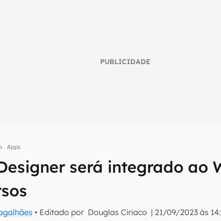
PUBLICIDADE
Apps
 Designer será integrado ao
umo inteligente do mundo tech!
tter do Canaltech e receba notícias e reviews sobre tecnologia 
rsos
Magalhães
• Editado por
Douglas Ciriaco
|
21/09/2023 às 14