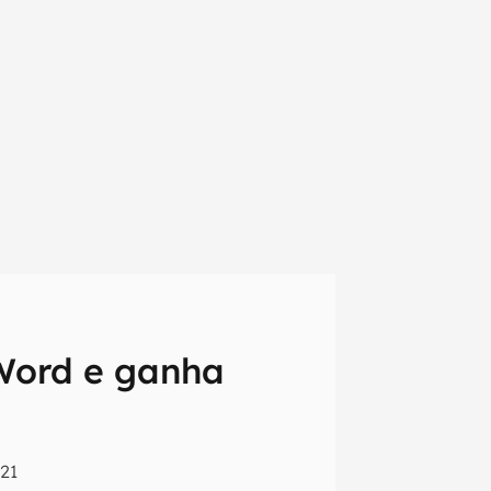
 Word e ganha
em primeira
:21