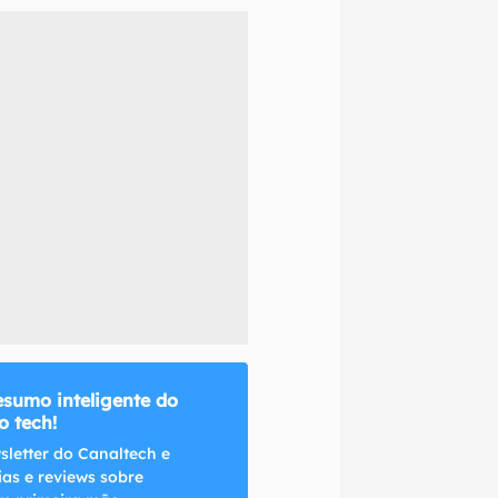
naltech.
esumo inteligente do
 tech!
sletter do Canaltech e
ias e reviews sobre