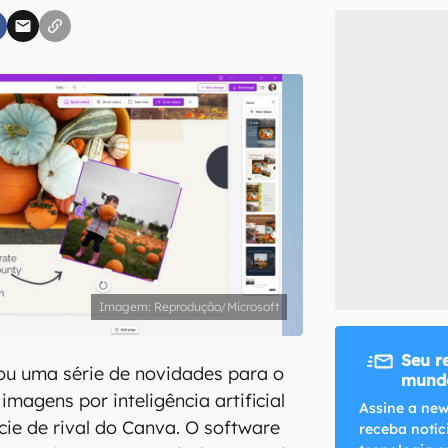
inscreva-se
li, aceito e concordo com os
Termos de Uso e Política de Privacidade do Ca
Reprodução/Microsoft
Seu r
ou uma série de novidades para o
mundo
 imagens por inteligência artificial
Assine a new
ie de rival do Canva. O software
receba notíc