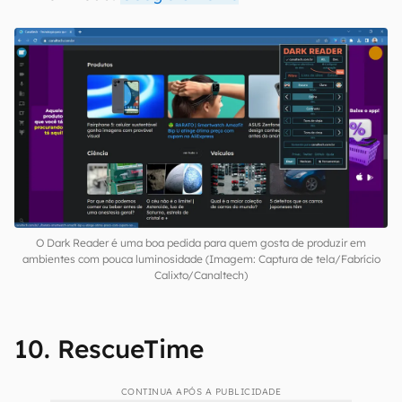
O Dark Reader é uma boa pedida para quem gosta de produzir em
ambientes com pouca luminosidade (Imagem: Captura de tela/Fabrício
Calixto/Canaltech)
10. RescueTime
CONTINUA APÓS A PUBLICIDADE