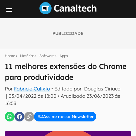
PUBLICIDADE
Seu resumo inteligente do mundo tech!
Assine a newsletter do Canaltech e receba
Home
Matérias
Software
Apps
notícias e reviews sobre tecnologia em primeira
mão.
11 melhores extensões do Chrome
para produtividade
E-mail
Por
Fabrício Calixto
• Editado por
Douglas Ciriaco
|
03/04/2022 às 18:00
•
Atualizado
23/06/2023 às
16:53
inscreva-se
Assine nossa Newsletter
Confirmo que li, aceito e concordo com os
Termos de
Uso e Política de Privacidade do Canaltech.