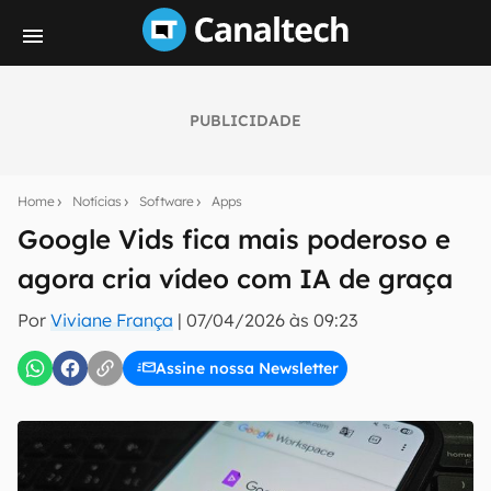
PUBLICIDADE
Seu resumo inteligente do mundo tech!
Assine a newsletter do Canaltech e receba
Home
Notícias
Software
Apps
notícias e reviews sobre tecnologia em primeira
mão.
Google Vids fica mais poderoso e
agora cria vídeo com IA de graça
E-mail
Por
Viviane França
|
07/04/2026 às 09:23
Assine nossa Newsletter
inscreva-se
Confirmo que li, aceito e concordo com os
Termos de
Uso e Política de Privacidade do Canaltech.