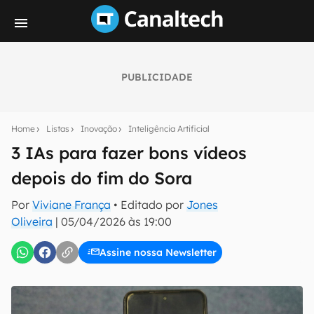
PUBLICIDADE
Seu resumo inteligente do mundo tech!
Assine a newsletter do Canaltech e receba
Home
Listas
Inovação
Inteligência Artificial
notícias e reviews sobre tecnologia em primeira
mão.
3 IAs para fazer bons vídeos
depois do fim do Sora
E-mail
Por
Viviane França
• Editado por
Jones
Oliveira
|
05/04/2026 às 19:00
inscreva-se
Assine nossa Newsletter
Confirmo que li, aceito e concordo com os
Termos de
Uso e Política de Privacidade do Canaltech.