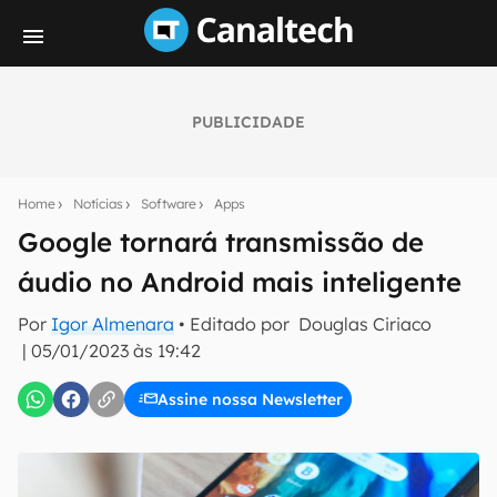
PUBLICIDADE
Seu resumo inteligente do mundo tech!
Assine a newsletter do Canaltech e receba
Home
Notícias
Software
Apps
notícias e reviews sobre tecnologia em primeira
mão.
Google tornará transmissão de
áudio no Android mais inteligente
E-mail
Por
Igor Almenara
• Editado por
Douglas Ciriaco
|
05/01/2023 às 19:42
inscreva-se
Assine nossa Newsletter
Confirmo que li, aceito e concordo com os
Termos de
Uso e Política de Privacidade do Canaltech.