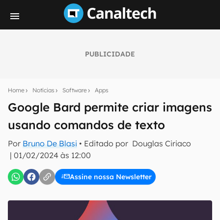
PUBLICIDADE
Seu resumo inteligente do mundo tech!
Assine a newsletter do Canaltech e receba
Home
Notícias
Software
Apps
notícias e reviews sobre tecnologia em primeira
mão.
Google Bard permite criar imagens
usando comandos de texto
E-mail
Por
Bruno De Blasi
• Editado por
Douglas Ciriaco
|
01/02/2024 às 12:00
inscreva-se
Assine nossa Newsletter
Confirmo que li, aceito e concordo com os
Termos de
Uso e Política de Privacidade do Canaltech.