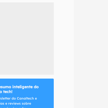
naltech.
esumo inteligente do
 tech!
sletter do Canaltech e
ias e reviews sobre