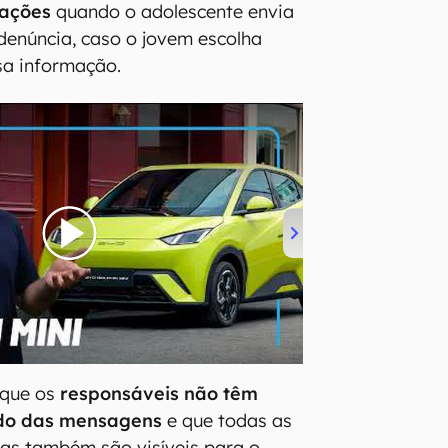
cações
quando o adolescente envia
 denúncia, caso o jovem escolha
sa informação.
 que os
responsáveis não têm
do das mensagens
e que todas as
as também são visíveis para o