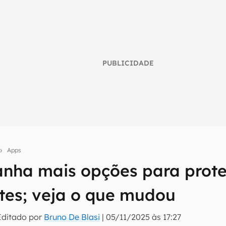
PUBLICIDADE
Apps
anha mais opções para prot
umo inteligente do mundo tech!
tes; veja o que mudou
tter do Canaltech e receba notícias e reviews sobre tecnologia 
Editado por
Bruno De Blasi
|
05/11/2025 às 17:27