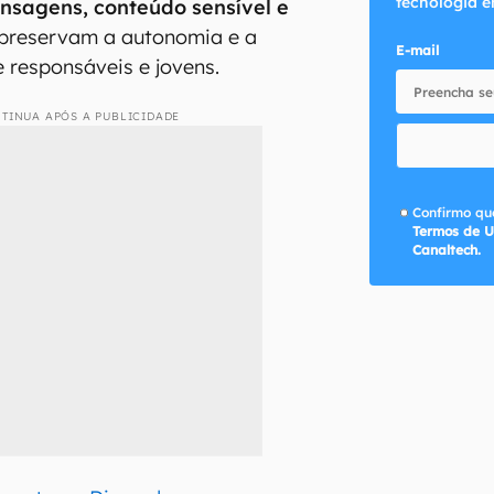
tecnologia e
nsagens, conteúdo sensível e
 preservam a autonomia e a
E-mail
e responsáveis e jovens.
TINUA APÓS A PUBLICIDADE
Confirmo que
Termos de U
Canaltech.