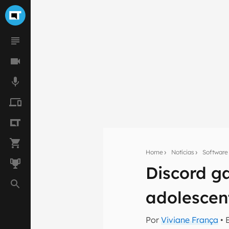
Home
Notícias
Software
Discord g
Seu res
adolescen
Assine a newsle
mão.
Por
Viviane França
• 
E-mail