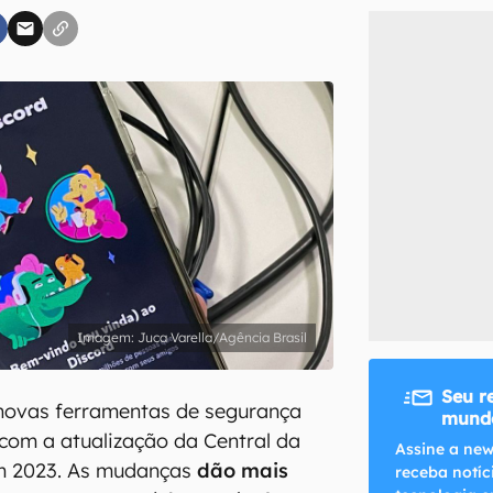
inscreva-se
li, aceito e concordo com os
Termos de Uso e Política de Privacidade do Ca
Juca Varella/Agência Brasil
Seu r
novas ferramentas de segurança
mundo
com a atualização da Central da
Assine a new
em 2023. As mudanças
dão mais
receba notíc