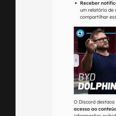
Receber notifi
um relatório de
compartilhar es
00:00
/
04:07
O Discord destaca
acesso ao conteú
informações exibid