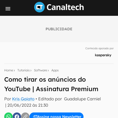
PUBLICIDADE
Seu resumo inteligente do mundo tech!
Assine a newsletter do Canaltech e receba
Conteúdo apoiado por
notícias e reviews sobre tecnologia em primeira
mão.
E-mail
Home
Tutoriais
Software
Apps
Como tirar os anúncios do
YouTube | Assinatura Premium
inscreva-se
Por
Kris Gaiato
• Editado por
Guadalupe Carniel
|
20/06/2022 às 21:30
Confirmo que li, aceito e concordo com os
Termos de
Uso e Política de Privacidade do Canaltech.
Assine nossa Newsletter