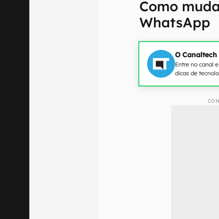
Como mudar 
WhatsApp
O Canaltech
Entre no canal 
dicas de tecnol
CON