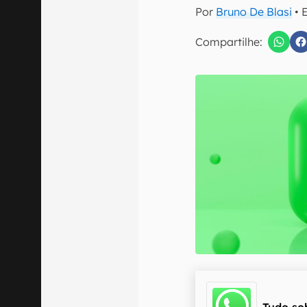
E-mail
Por
Bruno De Blasi
• 
Compartilhe:
Confirmo que 
Tudo so