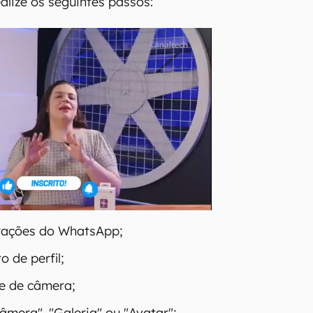
ealize os seguintes passos:
urações do WhatsApp;
o de perfil;
ne de câmera;
âmera", "Galeria" ou "Avatar";