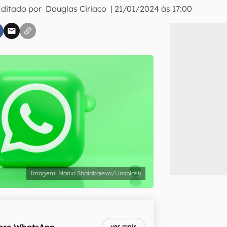
Editado por
Douglas Ciriaco
|
21/01/2024 às 17:00
inscreva-se
li, aceito e concordo com os
Termos de Uso e Política de Privacidade do Ca
Mariia Shalabaieva/Unsplash
bre
WhatsApp
ver mais