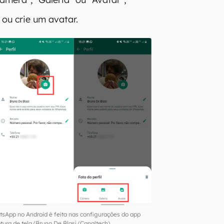
 ou crie um avatar.
tsApp no Android é feita nas configurações do app
ura de tela/Bruno De Blasi/Canaltech)