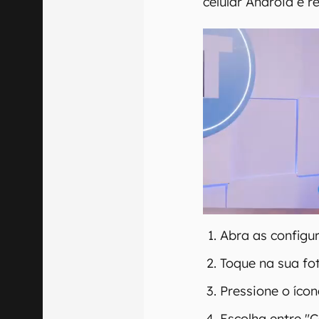
celular Android e r
Abra as config
Toque na sua fot
Pressione o íco
Escolha entre "C