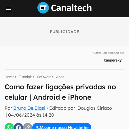
PUBLICIDADE
Seu resumo inteligente do mundo tech!
Assine a newsletter do Canaltech e receba
Conteúdo apoiado por
notícias e reviews sobre tecnologia em primeira
mão.
E-mail
Home
Tutoriais
Software
Apps
Como fazer ligações privadas no
celular | Android e iPhone
inscreva-se
Por
Bruno De Blasi
• Editado por
Douglas Ciriaco
|
04/06/2024 às 14:20
Confirmo que li, aceito e concordo com os
Termos de
Uso e Política de Privacidade do Canaltech.
Assine nossa Newsletter