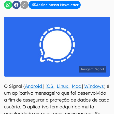
Assine nossa Newsletter
Signal
O Signal (
Android
|
iOS
|
Linux
|
Mac
|
Windows
) é
um aplicativo mensageiro que foi desenvolvido
a fim de assegurar a proteção de dados de cada
usuário. O aplicativo tem adquirido muita
popularidade entre os apps mensageiros. Se