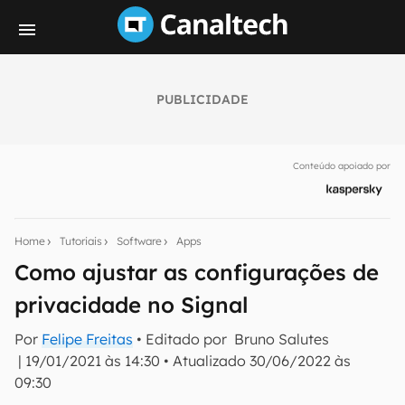
PUBLICIDADE
Seu resumo inteligente do mundo tech!
Assine a newsletter do Canaltech e receba
Conteúdo apoiado por
notícias e reviews sobre tecnologia em primeira
mão.
E-mail
Home
Tutoriais
Software
Apps
Como ajustar as configurações de
privacidade no Signal
inscreva-se
Por
Felipe Freitas
• Editado por
Bruno Salutes
|
19/01/2021 às 14:30
•
Atualizado
30/06/2022 às
Confirmo que li, aceito e concordo com os
Termos de
Uso e Política de Privacidade do Canaltech.
09:30