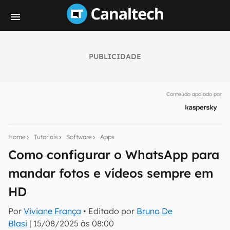
PUBLICIDADE
Seu resumo inteligente do mundo tech!
Assine a newsletter do Canaltech e receba
Conteúdo apoiado por
notícias e reviews sobre tecnologia em primeira
mão.
E-mail
Home
Tutoriais
Software
Apps
Como configurar o WhatsApp para
mandar fotos e vídeos sempre em
inscreva-se
HD
Confirmo que li, aceito e concordo com os
Termos de
Por
Viviane França
• Editado por
Bruno De
Uso e Política de Privacidade do Canaltech.
Blasi
|
15/08/2025 às 08:00