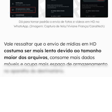
Dá para tornar padrão o envio de fotos e vídeos em HD no
WhatsApp. (Imagem: Captura de tela/Viviane França/Canaltech)
Vale ressaltar que o envio de mídias em HD
costuma ser mais lento devido ao tamanho
maior dos arquivos
, consome mais dados
móveis e ocupa mais espaço de armazenamento
no aparelho do destinatário.
CONTINUA APÓS A PUBLICIDADE