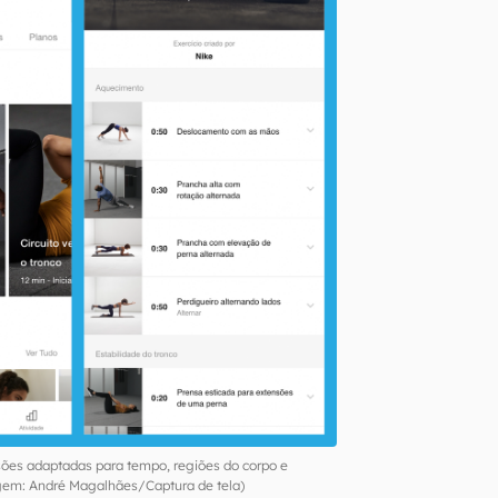
ssões adaptadas para tempo, regiões do corpo e
gem: André Magalhães/Captura de tela)