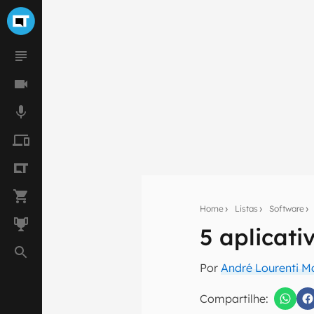
Home
Listas
Software
5 aplicati
Seu res
Por
André Lourenti 
Assine a newsle
mão.
Compartilhe: