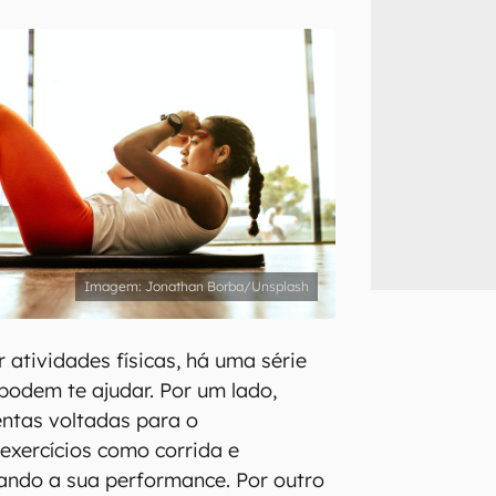
inscreva-se
li, aceito e concordo com os
Termos de Uso e Política de Privacidade do Ca
Jonathan Borba/Unsplash
 atividades físicas, há uma série
 podem te ajudar. Por um lado,
ntas voltadas para o
xercícios como corrida e
ando a sua performance. Por outro