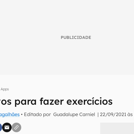
PUBLICIDADE
Apps
vos para fazer exercícios
umo inteligente do mundo tech!
Magalhães
• Editado por
Guadalupe Carniel
|
22/09/2021 às 
tter do Canaltech e receba notícias e reviews sobre tecnologia 