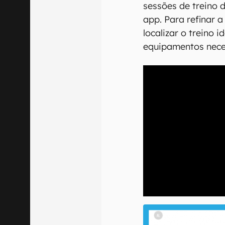
sessões de treino 
app. Para refinar 
localizar o treino 
equipamentos neces
00:00
/
04:51