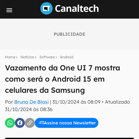
PUBLICIDADE
Seu resumo inteligente do mundo tech!
Assine a newsletter do Canaltech e receba
Home
Notícias
Software
Android
notícias e reviews sobre tecnologia em primeira
mão.
Vazamento da One UI 7 mostra
como será o Android 15 em
E-mail
celulares da Samsung
Por
Bruno De Blasi
|
31/10/2024 às 08:09
•
Atualizado
inscreva-se
31/10/2024 às 08:36
Assine nossa Newsletter
Confirmo que li, aceito e concordo com os
Termos de
Uso e Política de Privacidade do Canaltech.