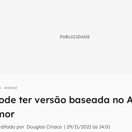
PUBLICIDADE
Android
ode ter versão baseada no A
umo inteligente do mundo tech!
mor
tter do Canaltech e receba notícias e reviews sobre tecnologia 
Editado por
Douglas Ciriaco
|
29/11/2021 às 14:01