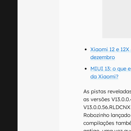
Xiaomi 12 e 12X
dezembro
MIUI 13: o que 
da Xiaomi?
As pistas revelada
as versões V13.0.
V13.0.0.56.RLDCNX
Robozinho lançado
compilações tamb
antigo, uma vez que