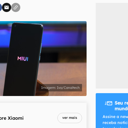
inscreva-se
li, aceito e concordo com os
Termos de Uso e Política de Privacidade do Ca
Ivo/Canaltech
Seu r
mundo
Assine a new
bre
Xiaomi
ver mais
receba notíc