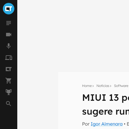
Home
Notícias
Software
MIUI 13 p
Seu res
sugere ru
Assine a newsle
mão.
Por
Igor Almenara
• 
E-mail