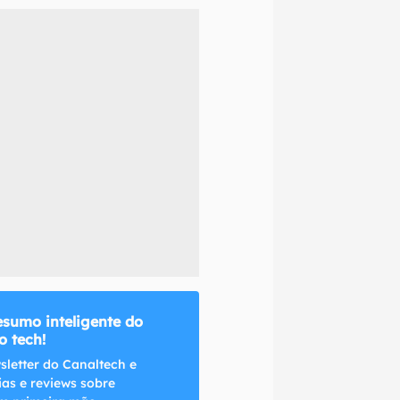
naltech.
esumo inteligente do
 tech!
sletter do Canaltech e
ias e reviews sobre