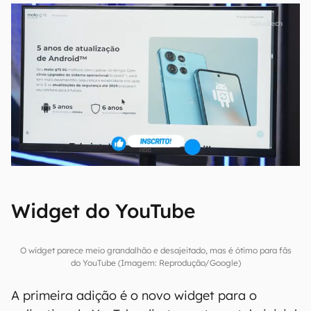
Widget do YouTube
O widget parece meio grandalhão e desajeitado, mas é ótimo para fãs
do YouTube (Imagem: Reprodução/Google)
A primeira adição é o novo widget para o