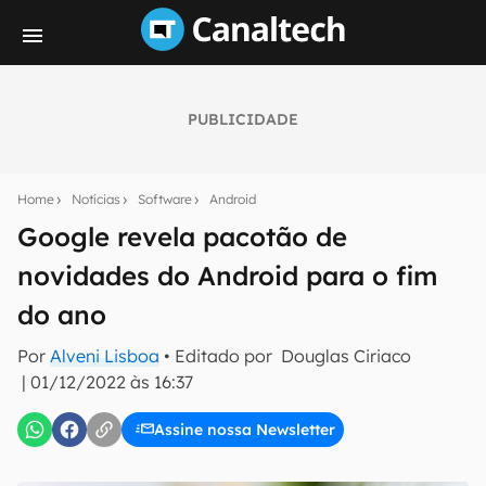
PUBLICIDADE
Seu resumo inteligente do mundo tech!
Assine a newsletter do Canaltech e receba
Home
Notícias
Software
Android
notícias e reviews sobre tecnologia em primeira
mão.
Google revela pacotão de
novidades do Android para o fim
E-mail
do ano
Por
Alveni Lisboa
• Editado por
Douglas Ciriaco
inscreva-se
|
01/12/2022 às 16:37
Assine nossa Newsletter
Confirmo que li, aceito e concordo com os
Termos de
Uso e Política de Privacidade do Canaltech.