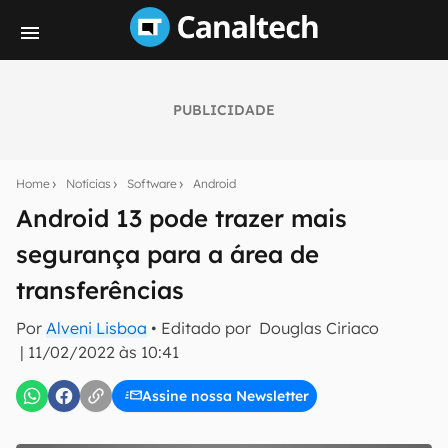
PUBLICIDADE
Seu resumo inteligente do mundo tech!
Assine a newsletter do Canaltech e receba
Home
Notícias
Software
Android
notícias e reviews sobre tecnologia em primeira
mão.
Android 13 pode trazer mais
segurança para a área de
E-mail
transferências
Por
Alveni Lisboa
• Editado por
Douglas Ciriaco
inscreva-se
|
11/02/2022 às 10:41
Assine nossa Newsletter
Confirmo que li, aceito e concordo com os
Termos de
Uso e Política de Privacidade do Canaltech.