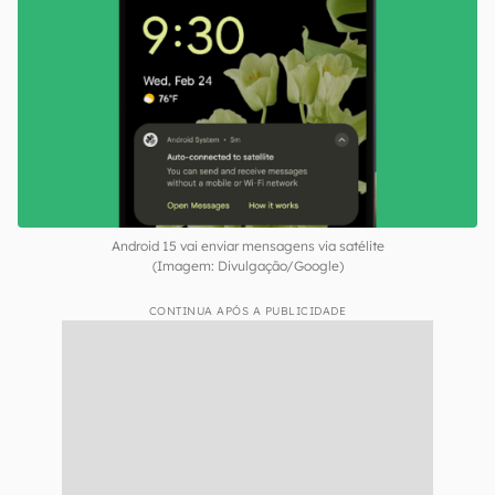
mensagens via satélite: isso oferece uma
terceira opção para se comunicar com outras
pessoas quando não há conexão com uma rede
Wi-Fi ou de dados móveis — muito útil em
situações de emergência. O recurso deve ser
compatível apenas com mensagens de texto e
conecta o aparelho à rede automaticamente.