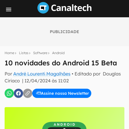
PUBLICIDADE
Seu resumo inteligente do mundo tech!
Assine a newsletter do Canaltech e receba
Home
Listas
Software
Android
notícias e reviews sobre tecnologia em primeira
mão.
10 novidades do Android 15 Beta
E-mail
Por
André Lourenti Magalhães
• Editado por
Douglas
Ciriaco
|
12/04/2024 às 11:02
Assine nossa Newsletter
inscreva-se
Confirmo que li, aceito e concordo com os
Termos de
Uso e Política de Privacidade do Canaltech.