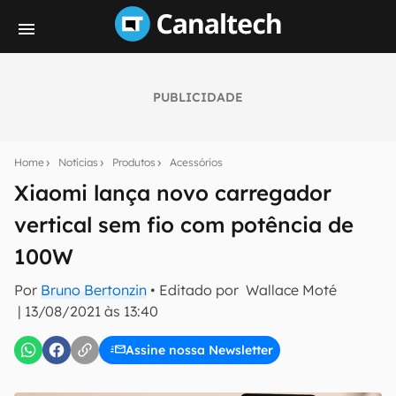
PUBLICIDADE
Seu resumo inteligente do mundo tech!
Assine a newsletter do Canaltech e receba
Home
Notícias
Produtos
Acessórios
notícias e reviews sobre tecnologia em primeira
mão.
Xiaomi lança novo carregador
vertical sem fio com potência de
E-mail
100W
Por
Bruno Bertonzin
• Editado por
Wallace Moté
inscreva-se
|
13/08/2021 às 13:40
Assine nossa Newsletter
Confirmo que li, aceito e concordo com os
Termos de
Uso e Política de Privacidade do Canaltech.