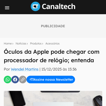
PUBLICIDADE
Seu resumo inteligente do mundo tech!
Assine a newsletter do Canaltech e receba
Home
Notícias
Produtos
Acessórios
notícias e reviews sobre tecnologia em primeira
mão.
Óculos da Apple pode chegar com
processador de relógio; entenda
E-mail
Por
Wendel Martins
|
15/12/2025 às 15:36
Assine nossa Newsletter
inscreva-se
Confirmo que li, aceito e concordo com os
Termos de
Uso e Política de Privacidade do Canaltech.