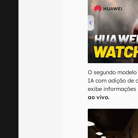
00:00
/
04:51
O segundo modelo 
IA com adição de di
exibe informações
ao vivo.