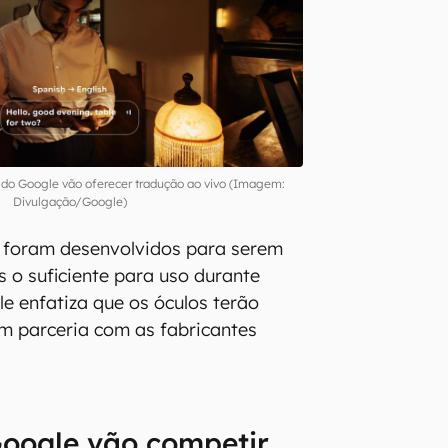
s do Google vão oferecer tradução ao vivo (Imagem:
Divulgação/Google)
foram desenvolvidos para serem
s o suficiente para uso durante
le enfatiza que os óculos terão
m parceria com as fabricantes
Google vão competir