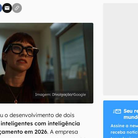
inscreva-se
li, aceito e concordo com os
Termos de Uso e Política de Privacidade do Ca
Divulgação/Google
Seu r
u o desenvolvimento de dois
mundo
 inteligentes com inteligência
Assine a new
ançamento em 2026
. A empresa
receba notíc