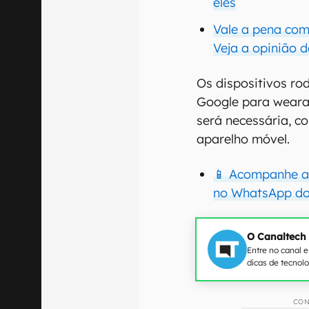
eles
Vale a pena com
Veja a opinião 
Os dispositivos r
Google para weara
será necessária, c
aparelho móvel.
📱 Acompanhe as
no WhatsApp do
O Canaltech
Entre no canal 
dicas de tecnol
CON