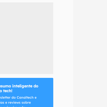
naltech.
esumo inteligente do
 tech!
sletter do Canaltech e
ias e reviews sobre