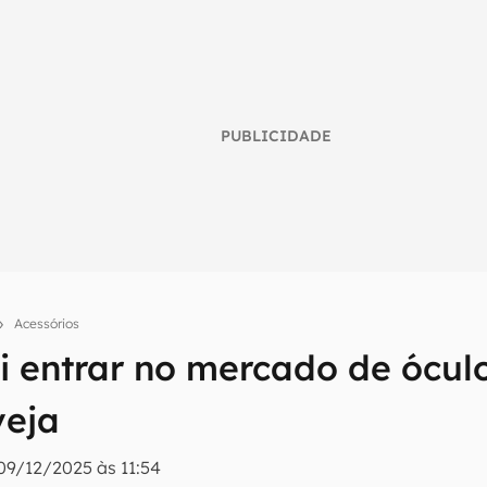
PUBLICIDADE
Acessórios
 entrar no mercado de óculo
umo inteligente do mundo tech!
veja
tter do Canaltech e receba notícias e reviews sobre tecnologia 
09/12/2025 às 11:54