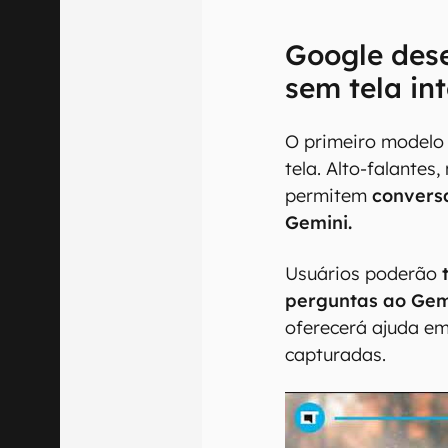
Google des
sem tela in
O primeiro modelo 
tela. Alto-falantes
permitem
convers
Gemini.
Usuários poderão
perguntas ao Gem
oferecerá ajuda e
capturadas.