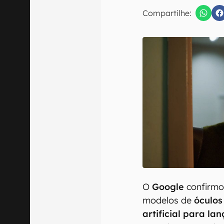
E-mail
Compartilhe:
Confirmo que 
O
Google
confirmo
modelos de
óculos
artificial para l