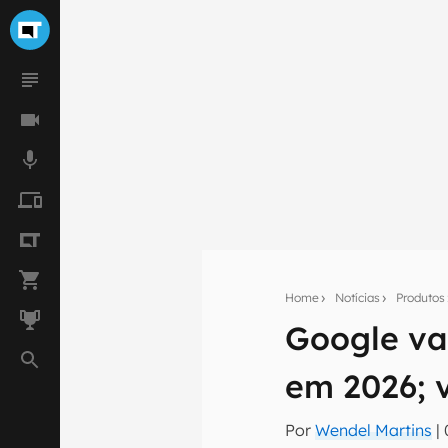
Home
Notícias
Produtos
Google vai
Seu res
em 2026; 
Assine a newsle
mão.
Por
Wendel Martins
|