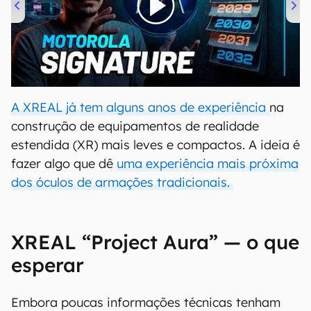
00:00
/
20:46
A XREAL já tem alguns anos de experiência
na
construção de equipamentos de realidade
estendida (XR) mais leves e compactos. A ideia é
fazer algo que dê
uma experiência mais próxima
dos óculos de armações tradicionais.
XREAL “Project Aura” — o que
esperar
Embora poucas informações técnicas tenham