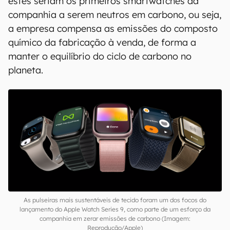
estes seriam os primeiros smartwatches da
companhia a serem neutros em carbono, ou seja,
a empresa compensa as emissões do composto
químico da fabricação à venda, de forma a
manter o equilíbrio do ciclo de carbono no
planeta.
As pulseiras mais sustentáveis de tecido foram um dos focos do
lançamento do Apple Watch Series 9, como parte de um esforço da
companhia em zerar emissões de carbono (Imagem:
Reprodução/Apple)