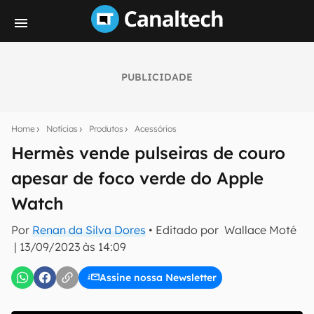
PUBLICIDADE
Seu resumo inteligente do mundo tech!
Assine a newsletter do Canaltech e receba
Home
Notícias
Produtos
Acessórios
notícias e reviews sobre tecnologia em primeira
mão.
Hermès vende pulseiras de couro
apesar de foco verde do Apple
E-mail
Watch
Por
Renan da Silva Dores
• Editado por
Wallace Moté
inscreva-se
|
13/09/2023 às 14:09
Assine nossa Newsletter
Confirmo que li, aceito e concordo com os
Termos de
Uso e Política de Privacidade do Canaltech.