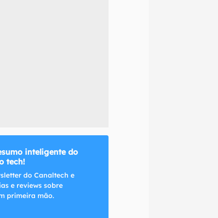
naltech.
esumo inteligente do
 tech!
sletter do Canaltech e
ias e reviews sobre
m primeira mão.