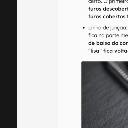
certo. O primeir
furos descober
furos cobertos 
Linha de junção:
fica na parte me
de baixo do co
"lisa" fica vol