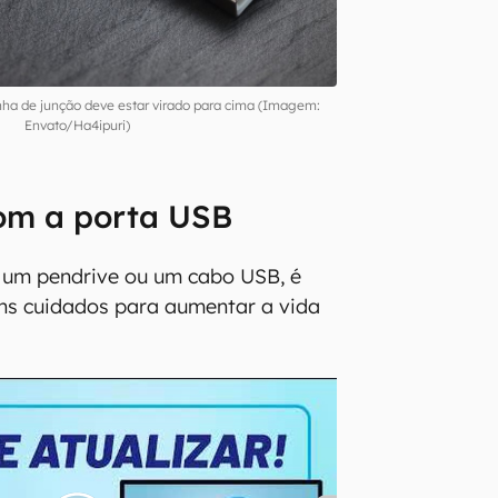
nha de junção deve estar virado para cima (Imagem:
Envato/Ha4ipuri)
om a porta USB
r um pendrive ou um cabo USB, é
ns cuidados para aumentar a vida