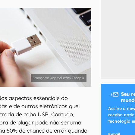
inscreva-se
li, aceito e concordo com os
Termos de Uso e Política de Privacidade do Ca
Reprodução/Freepik
Seu r
os aspectos essenciais do
mundo
s e de outros eletrônicos que
Assine a new
ntrada de cabo USB. Contudo,
receba notíc
tecnologia e
hora de plugar pode não ser uma
e há 50% de chance de errar quando
E-mail