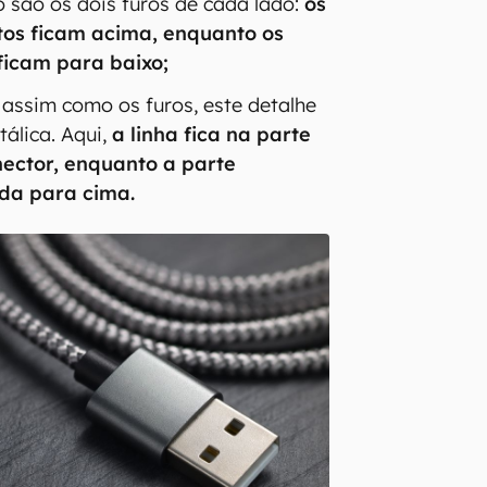
o são os dois furos de cada lado:
os
tos ficam acima, enquanto os
ficam para baixo;
 assim como os furos, este detalhe
tálica. Aqui,
a linha fica na parte
nector, enquanto a parte
tada para cima.