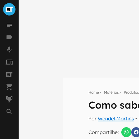
Home
Matérias
Produto
Como sabe
Seu res
Por
Wendel Martins
•
Assine a newsle
mão.
Compartilhe: