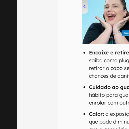
00:00
/
04:52
Encaixe e reti
saiba como pluga
retirar o cabo 
chances de dani
Cuidado ao gua
hábito para guar
enrolar com outr
Calor:
a exposiç
que pode diminui