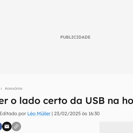
PUBLICIDADE
s
Acessórios
r o lado certo da USB na ho
umo inteligente do mundo tech!
 Editado por
Léo Müller
|
23/02/2025 às 16:30
tter do Canaltech e receba notícias e reviews sobre tecnologia 