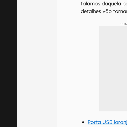
falamos daquela p
detalhes vão tornar 
CON
Porta USB laranj