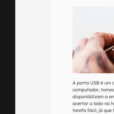
E-mail
Confirmo que 
A porta USB é um d
computador, tomada
disponibilizam a e
acertar o lado na 
tarefa fácil, já qu