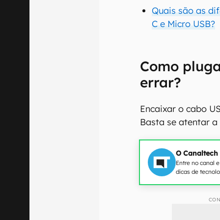
Quais são as di
C e Micro USB?
Como pluga
errar?
Encaixar o cabo US
Basta se atentar a
O Canaltech
Entre no canal 
dicas de tecnol
CON