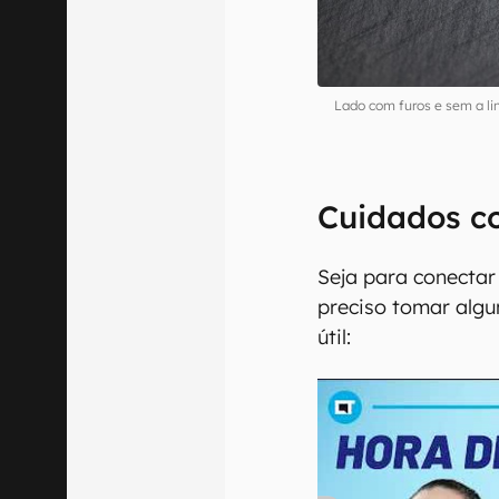
Lado com furos e sem a li
Cuidados c
Seja para conecta
preciso tomar algu
útil: