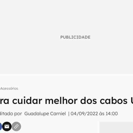
PUBLICIDADE
Acessórios
ara cuidar melhor dos cabos
umo inteligente do mundo tech!
ditado por
Guadalupe Carniel
|
04/09/2022 às 14:00
tter do Canaltech e receba notícias e reviews sobre tecnologia 