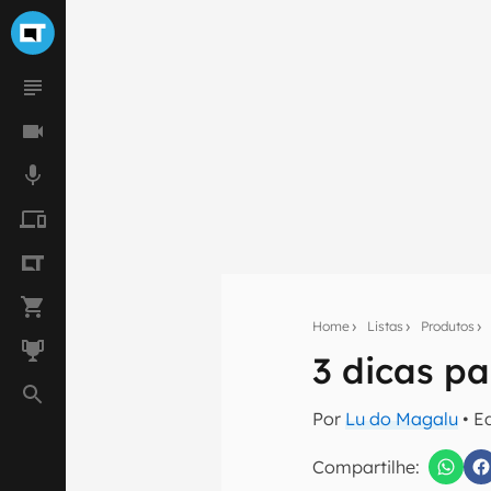
Home
Listas
Produtos
3 dicas p
Seu res
Por
Lu do Magalu
• E
Assine a newsle
mão.
Compartilhe: