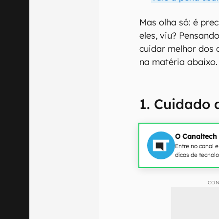
Mas olha só: é pre
eles, viu? Pensando
cuidar melhor dos
na matéria abaixo.
1. Cuidado 
O Canaltech
Entre no canal 
dicas de tecnol
CON