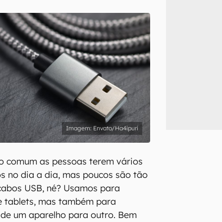
inscreva-se
li, aceito e concordo com os
Termos de Uso e Política de Privacidade do Ca
Envato/Ha4ipuri
to comum as pessoas terem vários
os no dia a dia, mas poucos são tão
cabos USB, né? Usamos para
 e tablets, mas também para
s de um aparelho para outro. Bem