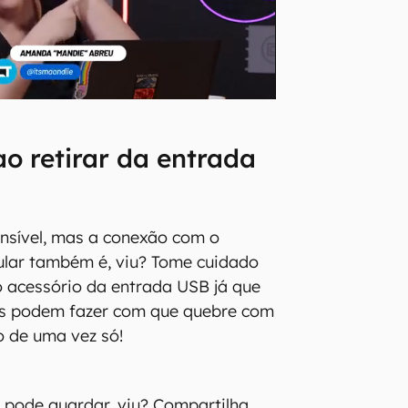
ao retirar da entrada
nsível, mas a conexão com o
ular também é, viu? Tome cuidado
 o acessório da entrada USB já que
es podem fazer com que quebre com
 de uma vez só!
 pode guardar, viu? Compartilha