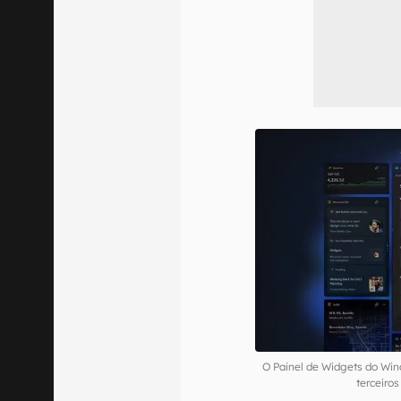
O Painel de Widgets do Win
terceiro