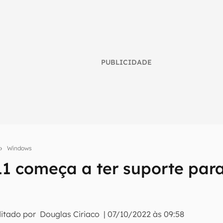
PUBLICIDADE
Windows
1 começa a ter suporte par
umo inteligente do mundo tech!
tter do Canaltech e receba notícias e reviews sobre tecnologia 
ditado por
Douglas Ciriaco
|
07/10/2022 às 09:58