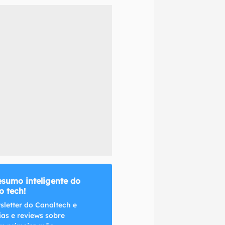
naltech.
esumo inteligente do
 tech!
sletter do Canaltech e
ias e reviews sobre