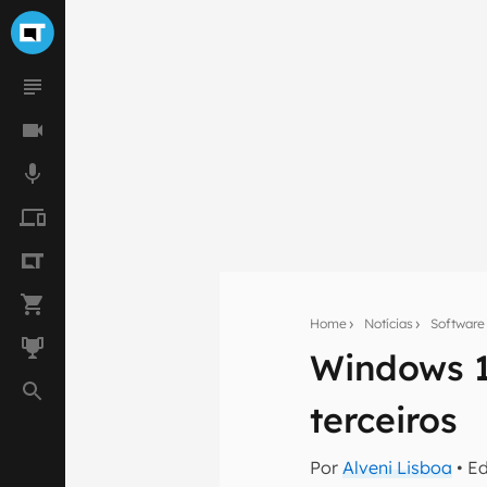
Home
Notícias
Software
Windows 1
Seu res
terceiros
Assine a newsle
mão.
Por
Alveni Lisboa
• E