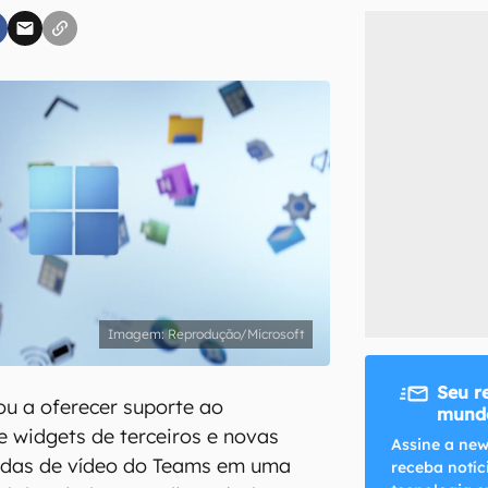
inscreva-se
li, aceito e concordo com os
Termos de Uso e Política de Privacidade do Ca
Reprodução/Microsoft
Seu r
u a oferecer suporte ao
mundo
 widgets de terceiros e novas
Assine a new
das de vídeo do Teams em uma
receba notíc