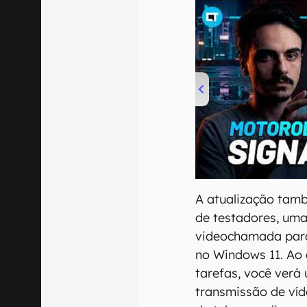
00:00
/
20:46
A atualização tamb
de testadores, uma
videochamada para
no Windows 11. Ao 
tarefas, você verá
transmissão de víd