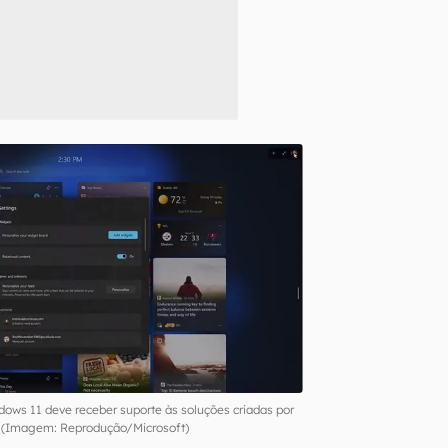
dows 11 deve receber suporte às soluções criadas por
s (Imagem: Reprodução/Microsoft)