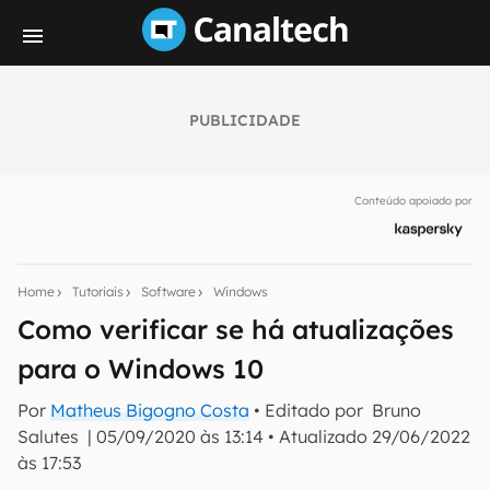
PUBLICIDADE
Seu resumo inteligente do mundo tech!
Assine a newsletter do Canaltech e receba
Conteúdo apoiado por
notícias e reviews sobre tecnologia em primeira
mão.
E-mail
Home
Tutoriais
Software
Windows
Como verificar se há atualizações
para o Windows 10
inscreva-se
Por
Matheus Bigogno Costa
• Editado por
Bruno
Salutes
|
05/09/2020 às 13:14
•
Atualizado
29/06/2022
Confirmo que li, aceito e concordo com os
Termos de
Uso e Política de Privacidade do Canaltech.
às 17:53