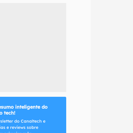
naltech.
esumo inteligente do
 tech!
sletter do Canaltech e
ias e reviews sobre