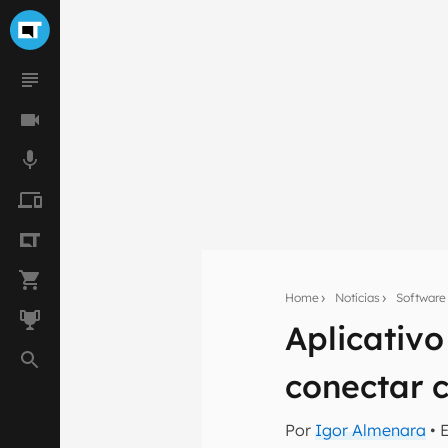
Home
Notícias
Software
Aplicativ
Seu res
Assine a newsle
conectar 
mão.
E-mail
Por
Igor Almenara
• 