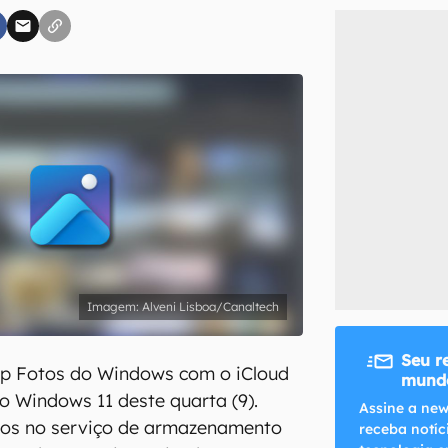
inscreva-se
li, aceito e concordo com os
Termos de Uso e Política de Privacidade do Ca
Alveni Lisboa/Canaltech
Seu r
pp Fotos do Windows com o iCloud
mundo
no Windows 11 deste quarta (9).
Assine a new
lvos no serviço de armazenamento
receba notíc