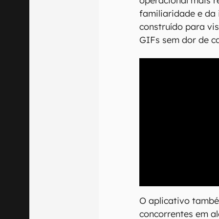
operacional mais r
familiaridade e da
construído para vis
GIFs sem dor de c
00:00
/
21:11
O aplicativo també
concorrentes em a