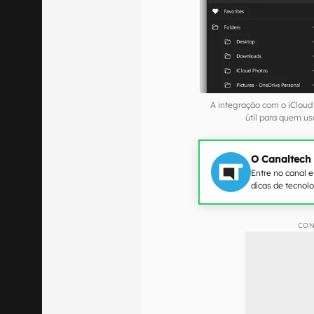
A integração com o iCloud
útil para quem u
O Canaltech
Entre no canal 
dicas de tecnol
CON