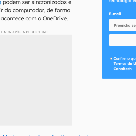
tecnologia e
e
podem ser sincronizados e
tir do computador, de forma
E-mail
 acontece com o OneDrive.
TINUA APÓS A PUBLICIDADE
Confirmo que
Termos de U
Canaltech.