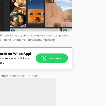
 Photos torna a galeria do Windows mais completa e
sa iPhone (Imagem: Reprodução/Microsoft)
 está no WhatsApp!
WhatsApp
e acompanhe notícias e
ogia
TINUA APÓS A PUBLICIDADE