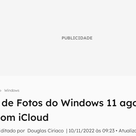
PUBLICIDADE
Windows
o de Fotos do Windows 11 ag
umo inteligente do mundo tech!
tter do Canaltech e receba notícias e reviews sobre tecnologia 
com iCloud
Editado por
Douglas Ciriaco
|
10/11/2022 às 09:23
•
Atuali