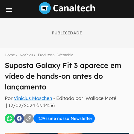
PUBLICIDADE
Seu resumo inteligente do mundo tech!
Assine a newsletter do Canaltech e receba
Home
Notícias
Produtos
Wearable
notícias e reviews sobre tecnologia em primeira
mão.
Suposta Galaxy Fit 3 aparece em
vídeo de hands-on antes do
E-mail
lançamento
Por
Vinícius Moschen
• Editado por
Wallace Moté
inscreva-se
|
12/02/2024 às 14:56
Assine nossa Newsletter
Confirmo que li, aceito e concordo com os
Termos de
Uso e Política de Privacidade do Canaltech.