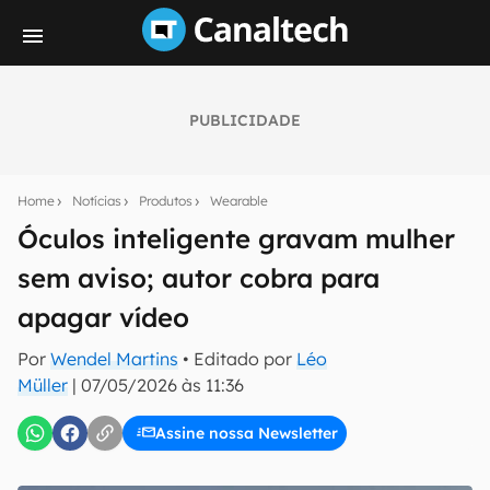
PUBLICIDADE
Seu resumo inteligente do mundo tech!
Assine a newsletter do Canaltech e receba
Home
Notícias
Produtos
Wearable
notícias e reviews sobre tecnologia em primeira
mão.
Óculos inteligente gravam mulher
sem aviso; autor cobra para
E-mail
apagar vídeo
Por
Wendel Martins
• Editado por
Léo
inscreva-se
Müller
|
07/05/2026 às 11:36
Assine nossa Newsletter
Confirmo que li, aceito e concordo com os
Termos de
Uso e Política de Privacidade do Canaltech.