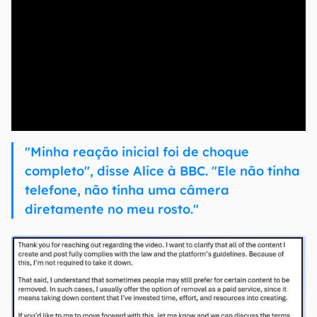
00:00
/
04:51
"Minha reação inicial foi de choque
completo", disse Alice à BBC. "Ele não tinha
telefone, não tinha uma câmera
diretamente no meu rosto."