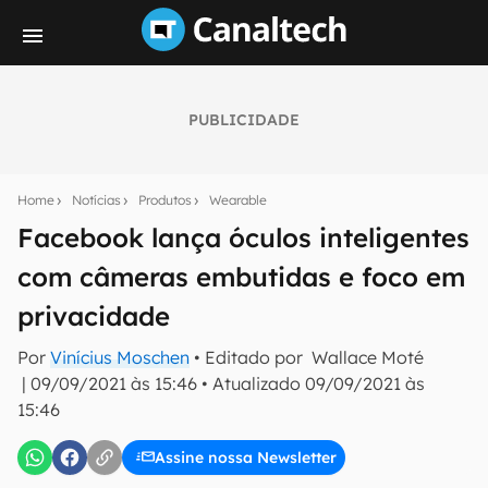
PUBLICIDADE
Seu resumo inteligente do mundo tech!
Assine a newsletter do Canaltech e receba
Home
Notícias
Produtos
Wearable
notícias e reviews sobre tecnologia em primeira
mão.
Facebook lança óculos inteligentes
com câmeras embutidas e foco em
E-mail
privacidade
Por
Vinícius Moschen
• Editado por
Wallace Moté
inscreva-se
|
09/09/2021 às 15:46
•
Atualizado
09/09/2021 às
15:46
Confirmo que li, aceito e concordo com os
Termos de
Uso e Política de Privacidade do Canaltech.
Assine nossa Newsletter