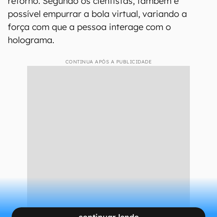
Com esse dispositivo, os usuários podem
“sentir” a forma arredondada da bola com a
ponta dos dedos quando ela é quicada e o toque
na palma da mão durante o movimento de
retorno. Segundo os cientistas, também é
possível empurrar a bola virtual, variando a
força com que a pessoa interage com o
holograma.
CONTINUA APÓS A PUBLICIDADE