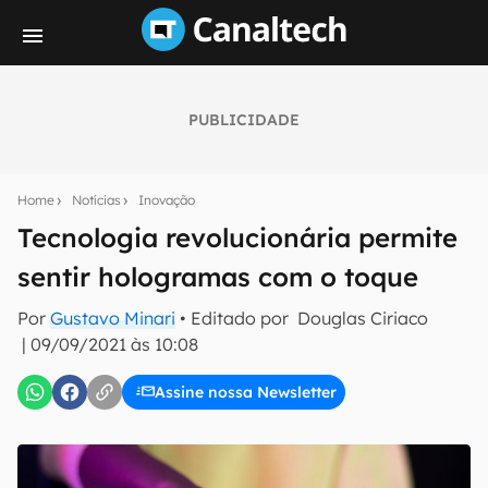
PUBLICIDADE
Seu resumo inteligente do mundo tech!
Assine a newsletter do Canaltech e receba
Home
Notícias
Inovação
notícias e reviews sobre tecnologia em primeira
mão.
Tecnologia revolucionária permite
sentir hologramas com o toque
E-mail
Por
Gustavo Minari
• Editado por
Douglas Ciriaco
|
09/09/2021 às 10:08
inscreva-se
Assine nossa Newsletter
Confirmo que li, aceito e concordo com os
Termos de
Uso e Política de Privacidade do Canaltech.