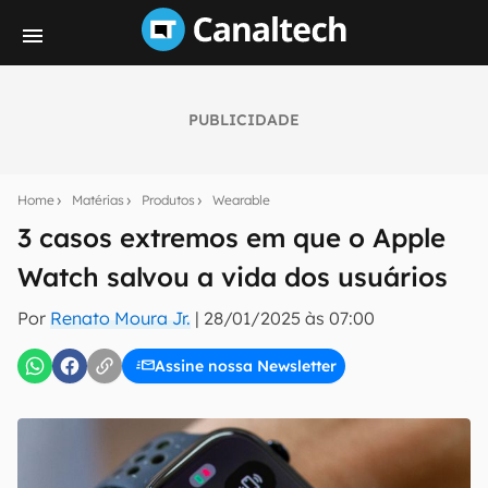
PUBLICIDADE
Seu resumo inteligente do mundo tech!
Assine a newsletter do Canaltech e receba
Home
Matérias
Produtos
Wearable
notícias e reviews sobre tecnologia em primeira
mão.
3 casos extremos em que o Apple
Watch salvou a vida dos usuários
E-mail
Por
Renato Moura Jr.
|
28/01/2025 às 07:00
Assine nossa Newsletter
inscreva-se
Confirmo que li, aceito e concordo com os
Termos de
Uso e Política de Privacidade do Canaltech.