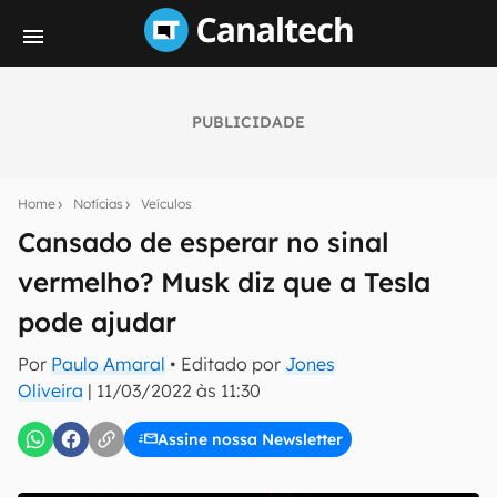
PUBLICIDADE
Seu resumo inteligente do mundo tech!
Assine a newsletter do Canaltech e receba
Home
Notícias
Veículos
notícias e reviews sobre tecnologia em primeira
mão.
Cansado de esperar no sinal
vermelho? Musk diz que a Tesla
E-mail
pode ajudar
Por
Paulo Amaral
• Editado por
Jones
inscreva-se
Oliveira
|
11/03/2022 às 11:30
Assine nossa Newsletter
Confirmo que li, aceito e concordo com os
Termos de
Uso e Política de Privacidade do Canaltech.