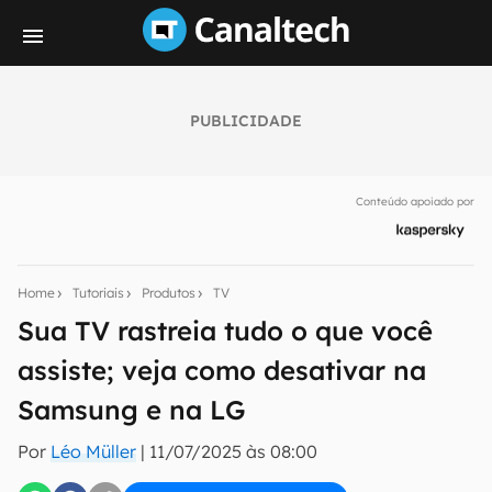
PUBLICIDADE
Seu resumo inteligente do mundo tech!
Assine a newsletter do Canaltech e receba
Conteúdo apoiado por
notícias e reviews sobre tecnologia em primeira
mão.
E-mail
Home
Tutoriais
Produtos
TV
Sua TV rastreia tudo o que você
assiste; veja como desativar na
inscreva-se
Samsung e na LG
Confirmo que li, aceito e concordo com os
Termos de
Por
Léo Müller
|
11/07/2025 às 08:00
Uso e Política de Privacidade do Canaltech.