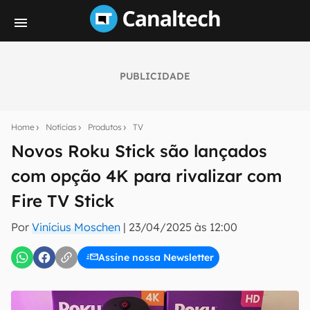
PUBLICIDADE
Seu resumo inteligente do mundo tech!
Assine a newsletter do Canaltech e receba
Home
Notícias
Produtos
TV
notícias e reviews sobre tecnologia em primeira
mão.
Novos Roku Stick são lançados
com opção 4K para rivalizar com
E-mail
Fire TV Stick
Por
Vinícius Moschen
|
23/04/2025 às 12:00
inscreva-se
Assine nossa Newsletter
Confirmo que li, aceito e concordo com os
Termos de
Uso e Política de Privacidade do Canaltech.