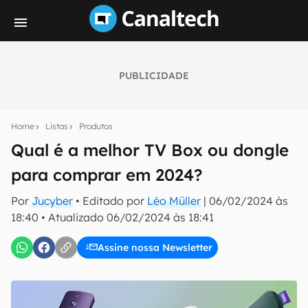
PUBLICIDADE
Seu resumo inteligente do mundo tech!
Assine a newsletter do Canaltech e receba
Home
Listas
Produtos
notícias e reviews sobre tecnologia em primeira
mão.
Qual é a melhor TV Box ou dongle
para comprar em 2024?
E-mail
Por
Jucyber
• Editado por
Léo Müller
|
06/02/2024 às
18:40
•
Atualizado
06/02/2024 às 18:41
inscreva-se
Assine nossa Newsletter
Confirmo que li, aceito e concordo com os
Termos de
Uso e Política de Privacidade do Canaltech.