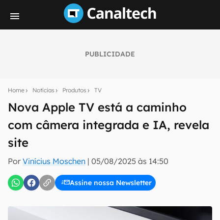
PUBLICIDADE
Seu resumo inteligente do mundo tech!
Assine a newsletter do Canaltech e receba
Home
Notícias
Produtos
TV
notícias e reviews sobre tecnologia em primeira
mão.
Nova Apple TV está a caminho
com câmera integrada e IA, revela
E-mail
site
Por
Vinícius Moschen
|
05/08/2025 às 14:50
inscreva-se
Assine nossa Newsletter
Confirmo que li, aceito e concordo com os
Termos de
Uso e Política de Privacidade do Canaltech.